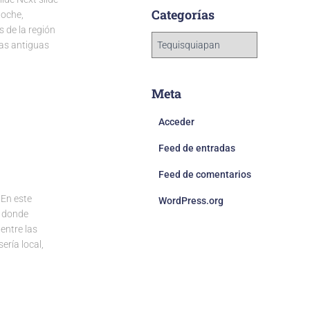
Categorías
noche,
 de la región
das antiguas
Meta
Acceder
Feed de entradas
Feed de comentarios
En este
WordPress.org
l donde
 entre las
ería local,