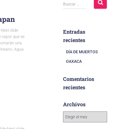
Buscar …
iapan
Next slide
Entradas
e vapor que se
recientes
portarán una
alneario. Agua
DÍA DE MUERTOS
OAXACA
Comentarios
recientes
Archivos
de Next slide