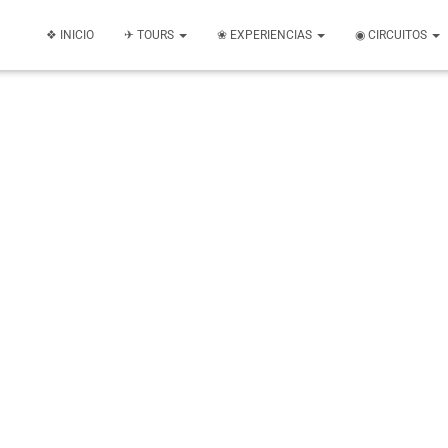
❖ INICIO
✈ TOURS
❀ EXPERIENCIAS
◉ CIRCUITOS
Tequisquiapan