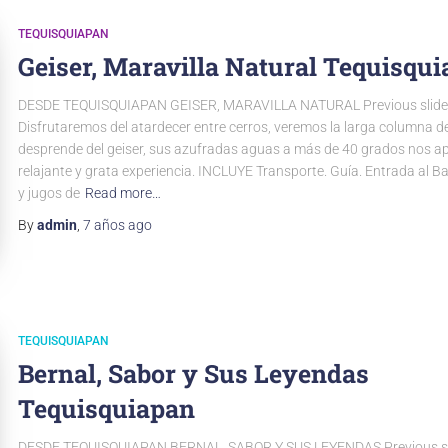
TEQUISQUIAPAN
Geiser, Maravilla Natural Tequisqu
DESDE TEQUISQUIAPAN GEISER, MARAVILLA NATURAL Previous slide 
Disfrutaremos del atardecer entre cerros, veremos la larga columna d
desprende del geiser, sus azufradas aguas a más de 40 grados nos a
relajante y grata experiencia. INCLUYE Transporte. Guía. Entrada al B
y jugos de
Read more…
By
admin
,
7 años
ago
TEQUISQUIAPAN
Bernal, Sabor y Sus Leyendas
Tequisquiapan
DESDE TEQUISQUIAPAN BERNAL, SABOR Y SUS LEYENDAS Previous sli