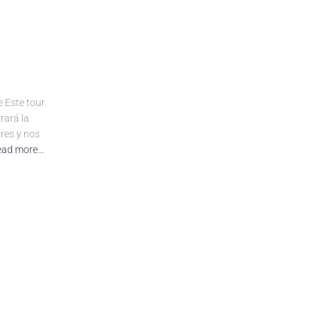
 Este tour
rará la
res y nos
ead more…