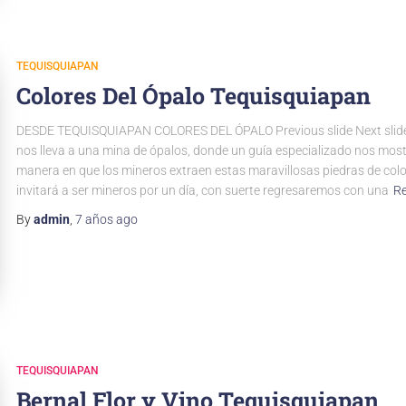
TEQUISQUIAPAN
Colores Del Ópalo Tequisquiapan
DESDE TEQUISQUIAPAN COLORES DEL ÓPALO Previous slide Next slide
nos lleva a una mina de ópalos, donde un guía especializado nos most
manera en que los mineros extraen estas maravillosas piedras de colo
invitará a ser mineros por un día, con suerte regresaremos con una
R
By
admin
,
7 años
ago
TEQUISQUIAPAN
Bernal Flor y Vino Tequisquiapan