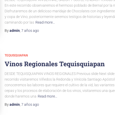
En este recorrido observaremos el hermoso poblado de Bernal por la 
Disfrutaremos de un delicioso maridaje de Chocolates con ingredientes
y copa de Vino, posteriormente seremos testigos de historias y leyen
caminando por las
Read more…
By
admin
,
7 años
ago
TEQUISQUIAPAN
Vinos Regionales Tequisquiapan
DESDE TEQUISQUIAPAN VINOS REGIONALES Previous slide Next slide 
recorrido visitaremos Viñedos la Redonda y Vinícola Santiago Apósto
conoceremos las labores que requiere el cultivo de la vid, las variantes
cepas y los procesos de elaboración de los vinos, visitaremos una ques
donde haremos una
Read more…
By
admin
,
7 años
ago