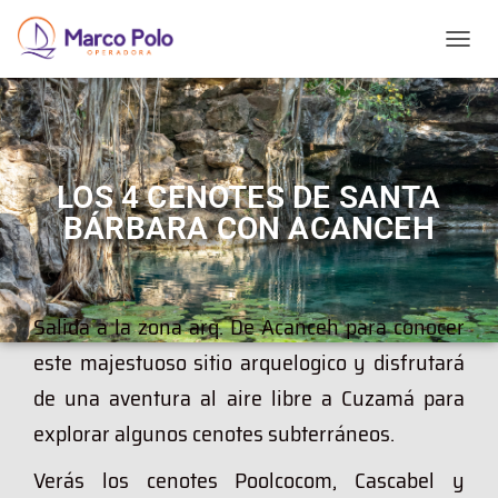
T
O
G
G
L
E
N
LOS 4 CENOTES DE SANTA
A
BÁRBARA CON ACANCEH
V
I
G
A
T
Salida a la zona arq. De Acanceh para conocer
I
O
este majestuoso sitio arquelogico y disfrutará
N
de una aventura al aire libre a Cuzamá para
explorar algunos cenotes subterráneos.
Verás los cenotes Poolcocom, Cascabel y