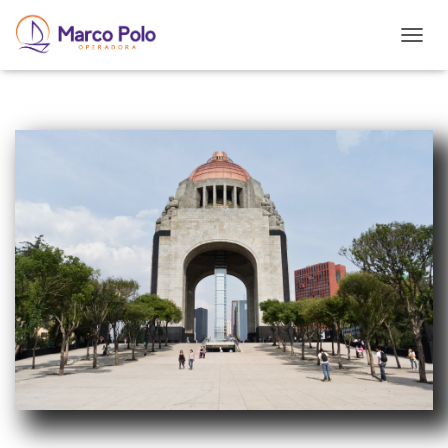
T
O
G
G
L
E
N
A
V
I
G
A
T
I
O
N