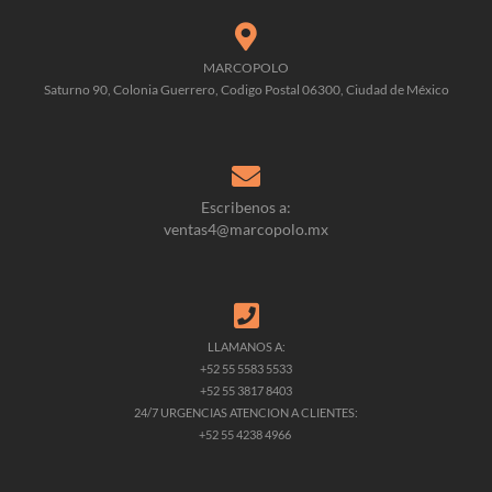
MARCOPOLO
Saturno 90, Colonia Guerrero, Codigo Postal 06300, Ciudad de México
Escribenos a:
ventas4@marcopolo.mx
LLAMANOS A:
+52 55 5583 5533
+52 55 3817 8403
24/7 URGENCIAS ATENCION A CLIENTES:
+52 55 4238 4966