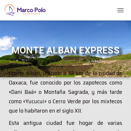
T
O
G
G
L
E
MONTE ALBAN EXPRESS
N
A
V
I
G
Monte Albán, ubicado a 10 km de la ciudad de
A
Oaxaca, fue conocido por los zapotecos como
T
I
«Dani Baá» o Montaña Sagrada, y más tarde
O
N
como «Yucucui» o Cerro Verde por los mixtecos
que lo habitaron en el siglo XII.
Esta antigua ciudad fue hogar de varias