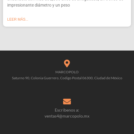
impresionante diámetro y un peso
LEER MÁS...
MARCOPOLO
Saturno 90, Colonia Guerrero, Codigo Postal 06300, Ciudad de México
Escribenos a:
ventas4@marcopolo.mx