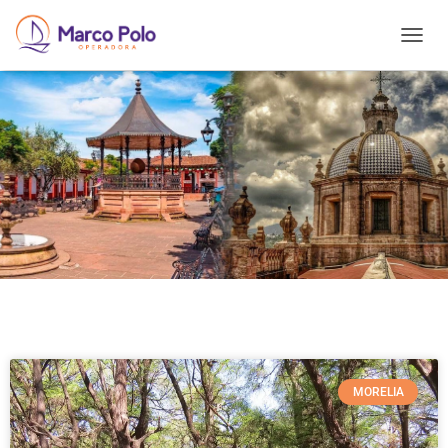
T
O
G
G
L
E
N
A
V
I
G
A
T
I
O
Contempla su majestuosa arquitectura como el antiguo
N
acueducto, con una extensión de casi mil setecientos
metros que conserva más de doscientos cincuenta arcos a
pesar de que su construcción comenzó hace más de
cuatrocientos años.
MORELIA