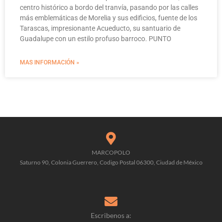
centro histórico a bordo del tranvía, pasando por las calles
más emblemáticas de Morelia y sus edificios, fuente de los
Tarascas, impresionante Acueducto, su santuario de
Guadalupe con un estilo profuso barroco. PUNTO
MAS INFORMACIÓN »
MARCOPOLO
Saturno 90, Colonia Guerrero, Codigo Postal 06300, Ciudad de México
Escribenos a: