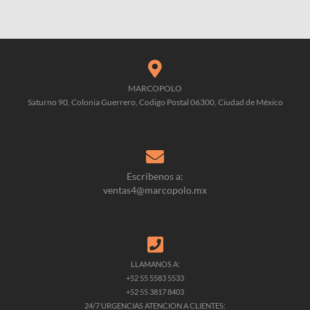
MARCOPOLO
Saturno 90, Colonia Guerrero, Codigo Postal 06300, Ciudad de México
Escribenos a:
ventas4@marcopolo.mx
LLAMANOS A:
+52 55 5583 5533
+52 55 3817 8403
24/7 URGENCIAS ATENCION A CLIENTES: