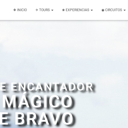
❖ INICIO
✈ TOURS
❀ EXPERIENCIAS
◉ CIRCUITOS
E ENCANTADOR
 MÁGICO
DE BRAVO