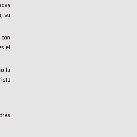
radas
, su
 con
s el
o la
risto
odrás