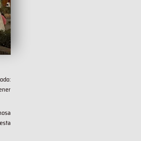
todo:
tener
mosa
esta