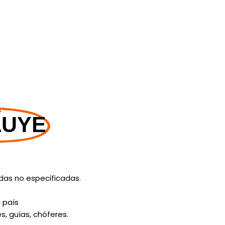
LUYE
idas no especificadas.
 país
, guías, chóferes.