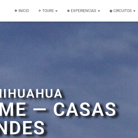
❖ INICIO
✈ TOURS
❀ EXPERIENCIAS
◉ CIRCUITOS
HIHUAHUA
IME — CASAS
NDES