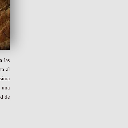
a las
ta al
ísima
r una
ad de