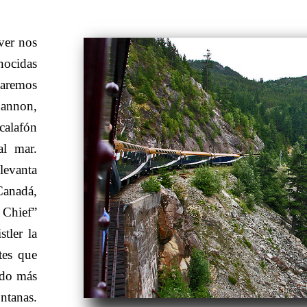
ver nos
nocidas
Haremos
hannon,
calafón
al mar.
evanta
Canadá,
 Chief”
tler la
tes que
rdo más
tanas.