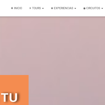
❖ INICIO
✈ TOURS
❀ EXPERIENCIAS
◉ CIRCUITOS
 TU