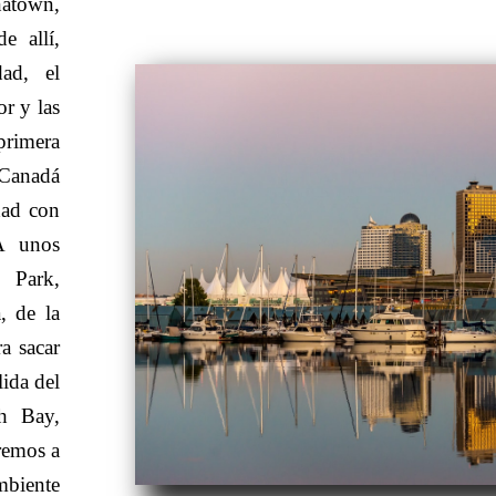
natown,
e allí,
ad, el
r y las
primera
 Canadá
dad con
A unos
 Park,
, de la
a sacar
lida del
h Bay,
remos a
mbiente