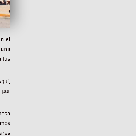
n el
 una
á tus
quí,
, por
amosa
emos
lares