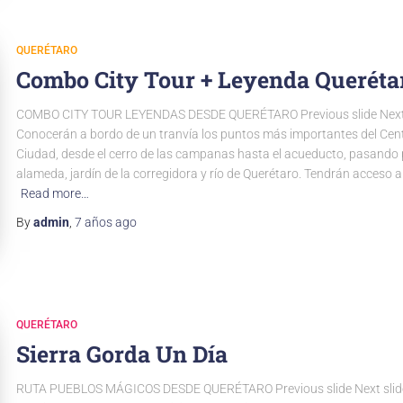
QUERÉTARO
Combo City Tour + Leyenda Queréta
COMBO CITY TOUR LEYENDAS DESDE QUERÉTARO Previous slide Next 
Conocerán a bordo de un tranvía los puntos más importantes del Cent
Ciudad, desde el cerro de las campanas hasta el acueducto, pasando 
alameda, jardín de la corregidora y río de Querétaro. Tendrán acceso 
Read more…
By
admin
,
7 años
ago
QUERÉTARO
Sierra Gorda Un Día
RUTA PUEBLOS MÁGICOS DESDE QUERÉTARO Previous slide Next slide