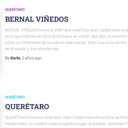
QUERÉTARO
BERNAL VIÑEDOS
BERNAL VIÑEDOS Previous slide Next slide Esta gran ciudad tiene un
en la que millones de años atrás había un volcán que dejó un enorme 
como un remanente de su vida en este mundo. Esta roca es la tercer
en el mundo y fue considerado
By
Karla
,
2 años
ago
QUERÉTARO
QUERÉTARO
QUERÉTARO Previous slide Next slide Ciudad maravillosa llena de histo
modernidad. Su nombre original significa lugar de piedras. Querétaro 