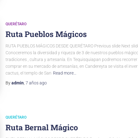
QUERÉTARO
Ruta Pueblos Mágicos
RUTA PUEBLOS MÁGICOS DESDE QUERÉTARO Previous slide Next slid
Conoceremos la diversidad y riqueza de 3 de nuestros pueblos mágico
tradiciones , cultura y artesanía. En Tequisquiapan podremos recorrer l
comprar en su mercado de artesanías, en Candereyta se visita el inve
cactus, el templo de San
Read more…
By
admin
,
7 años
ago
QUERÉTARO
Ruta Bernal Mágico