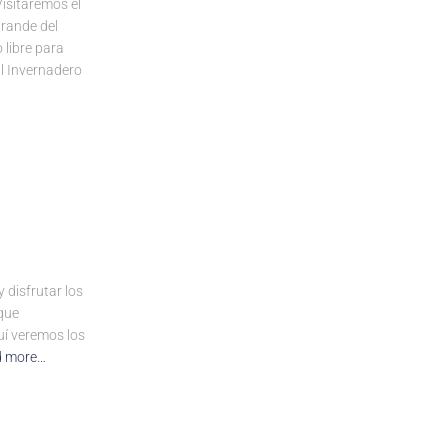
sitaremos el
grande del
 libre para
al Invernadero
 disfrutar los
 que
uí veremos los
d more…