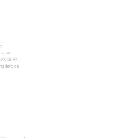
e
s, sus
as calles,
rnadero de