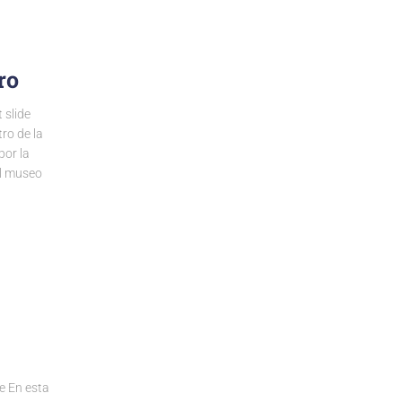
ro
slide
ro de la
por la
al museo
 En esta