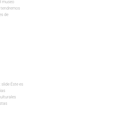
el museo
o, tendremos
es de
lide Éste es
cias
ulturales
estas