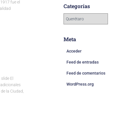
1917 fue el
Categorías
alidad
Meta
Acceder
Feed de entradas
Feed de comentarios
lide El
WordPress.org
radicionales
de la Ciudad,