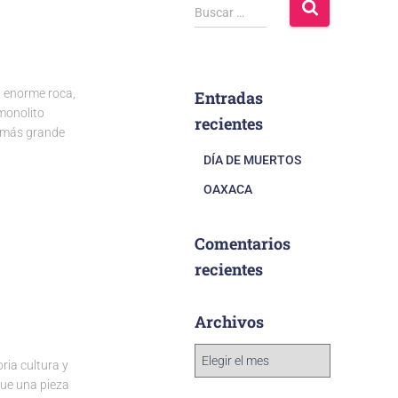
Buscar …
a enorme roca,
Entradas
monolito
recientes
a más grande
DÍA DE MUERTOS
OAXACA
Comentarios
recientes
Archivos
ria cultura y
fue una pieza