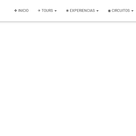
❖ INICIO
✈ TOURS
❀ EXPERIENCIAS
◉ CIRCUITOS
Querétaro