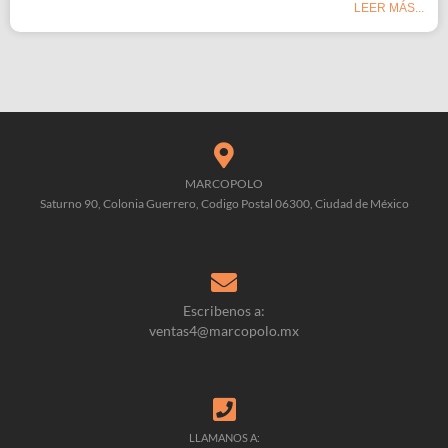
LEER MÁS...
MARCOPOLO
Saturno 90, Colonia Guerrero, Codigo Postal 06300, Ciudad de México
Escribenos a:
ventas4@marcopolo.mx
LLAMANOS A: