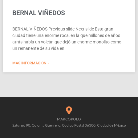
BERNAL VIÑEDOS
BERNAL VIÑEDOS Previous slide Next slide Esta gran
ciudad tiene una enorme roca, en la que millones de años
atrás había un volcán que dejó un enorme monolito como
un remanente de su vida en
MAS INFORMACIÓN »
MARCOPOLO
Saturno 90, Colonia Guerrero, Codigo Postal 06300, Ciudad de México