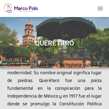
T
O
G
G
L
E
N
QUERÉTARO
A
V
I
G
Ciudad maravillosa llena de historia cultura y
A
T
modernidad. Su nombre original significa lugar
I
O
de piedras. Querétaro fue una pieza
N
fundamental en la conspiración para la
Independencia de México y en 1917 fue el lugar
donde se promulgo la Constitución Política