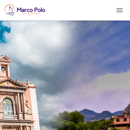
T
O
G
G
L
E
N
A
V
I
G
A
T
I
O
N