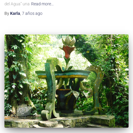
del Agua” una
Read more…
By
Karla
,
7 años
ago