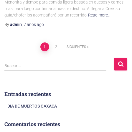
Menonita y tiempo para comida ligera basada en quesos y carnes
frías, para luego continuar a nuestro destino. Al llegar a Creel su
guía/chofer los acompañará por un recorrido
Read more…
By
admin
,
7 años
ago
1
2
SIGUIENTES
Buscar …
Entradas recientes
DÍA DE MUERTOS OAXACA
Comentarios recientes