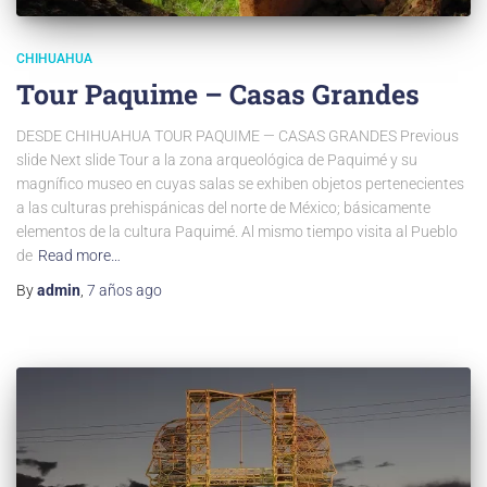
CHIHUAHUA
Tour Paquime – Casas Grandes
DESDE CHIHUAHUA TOUR PAQUIME — CASAS GRANDES Previous
slide Next slide Tour a la zona arqueológica de Paquimé y su
magnífico museo en cuyas salas se exhiben objetos pertenecientes
a las culturas prehispánicas del norte de México; básicamente
elementos de la cultura Paquimé. Al mismo tiempo visita al Pueblo
de
Read more…
By
admin
,
7 años
ago