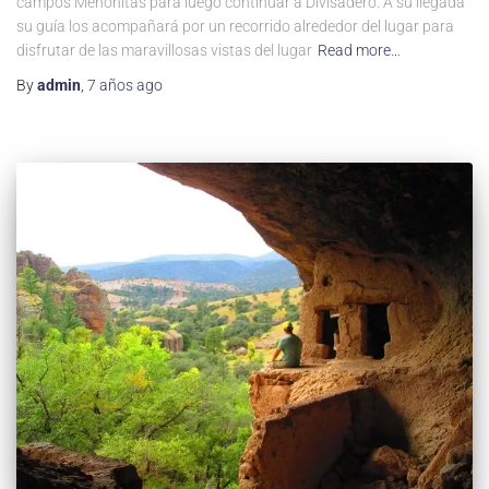
campos Menonitas para luego continuar a Divisadero. A su llegada
su guía los acompañará por un recorrido alrededor del lugar para
disfrutar de las maravillosas vistas del lugar
Read more…
By
admin
,
7 años
ago