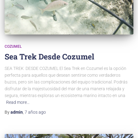
COZUMEL
Sea Trek Desde Cozumel
SEA TREK ​ DESDE COZUMEL El Sea Trek en Cozumel es la opción
perfecta para aquellos que desean sentirse como verdaderos
buzos, pero sin las complicaciones del equipo tradicional. Podrás
disfrutar de la majestuosidad del mar de una manera relajada y
segura, mientras exploras un ecosistema marino intacto en una
Read more…
By
admin
,
7 años
ago