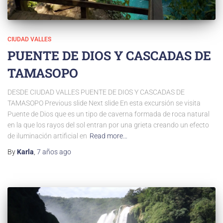
CIUDAD VALLES
PUENTE DE DIOS Y CASCADAS DE
TAMASOPO
DESDE CIUDAD VALLES PUENTE DE DIOS Y CASCADAS DE
TAMASOPO​ Previous slide Next slide En esta excursión se visita
Puente de Dios que es un tipo de caverna formada de roca natural
en la que los rayos del sol entran por una grieta creando un efecto
de iluminación artificial en
Read more…
By
Karla
,
7 años
ago