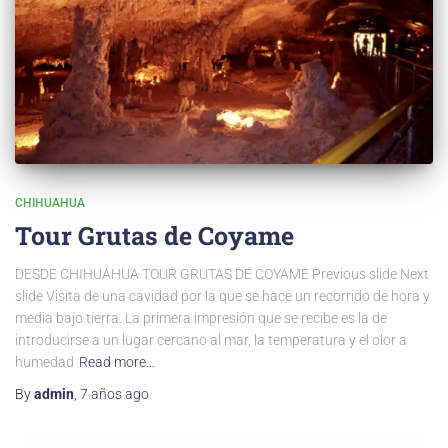
CHIHUAHUA
Tour Grutas de Coyame
DESDE CHIHUAHUA TOUR GRUTAS DE COYAME Previous slide Next
slide Visita de una cavidad por la que se hace un recorrido de hora y
media bajo tierra. La primera impresión que se recibe es la de
introducirse a un lugar cercano al mar, la temperatura y el olor a
humedad
Read more…
By
admin
,
7 años
ago