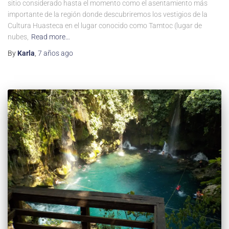
sitio considerado hasta el momento como el asentamiento más
importante de la región donde descubriremos los vestigios de la
Cultura Huasteca en el lugar conocido como Tamtoc (lugar de
nubes,
Read more…
By
Karla
,
7 años
ago