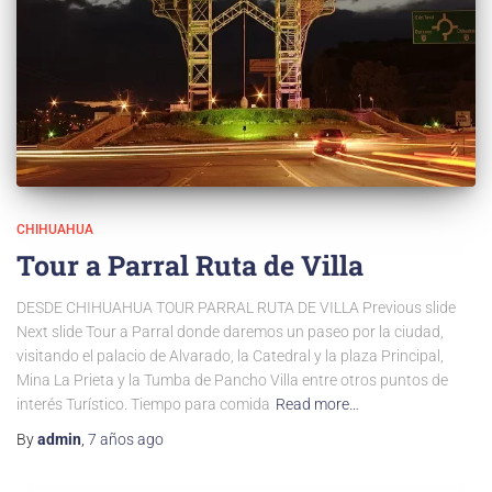
CHIHUAHUA
Tour a Parral Ruta de Villa
DESDE CHIHUAHUA TOUR PARRAL RUTA DE VILLA Previous slide
Next slide Tour a Parral donde daremos un paseo por la ciudad,
visitando el palacio de Alvarado, la Catedral y la plaza Principal,
Mina La Prieta y la Tumba de Pancho Villa entre otros puntos de
interés Turístico. Tiempo para comida
Read more…
By
admin
,
7 años
ago